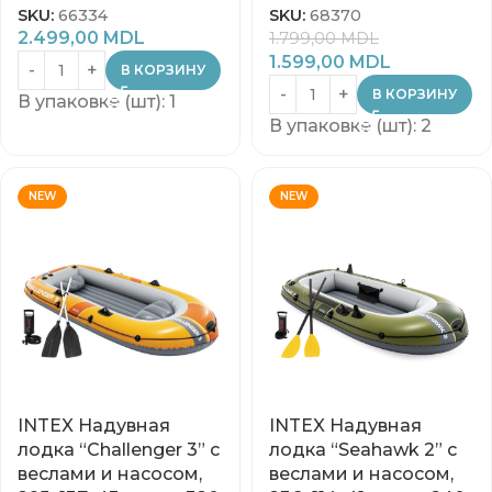
SKU:
66334
SKU:
68370
2.499,00
MDL
1.799,00
MDL
1.599,00
MDL
В КОРЗИНУ
В КОРЗИНУ
В упаковке (шт): 1
В упаковке (шт): 2
NEW
NEW
INTEX Надувная
INTEX Надувная
лодка “Challenger 3” с
лодка “Seahawk 2” с
веслами и насосом,
веслами и насосом,