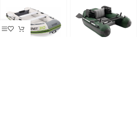
INTEX Надувная
INTEX Big Catch Pro™
лодка «Mariner 310» с
Надувная рыбацкая
веслами, насосом и
платформа, 165 x 120 x
сумкой, 310x155x61 см,
38 см, до 140 кг
до 500 кг
SKU:
68381
5.399,00
MDL
SKU:
68396
12.595,00
MDL
4.799,00
MDL
В КОРЗИНУ
В КОРЗИНУ
В упаковке (шт): 1