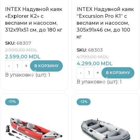
INTEX Надувной каяк
INTEX Надувной каяк
«Explorer K2» с
“Excursion Pro K1” с
веслами и насосом,
веслами и насосом,
312x91x51 см, до 180 кг
305x91x46 см, до 100
кг
SKU:
68307
2.999,00
MDL
SKU:
68303
2.599,00
MDL
4.799,00
MDL
4.299,00
MDL
В КОРЗИНУ
В КОРЗИНУ
В упаковке (шт): 1
В упаковке (шт): 1
-17%
-12%