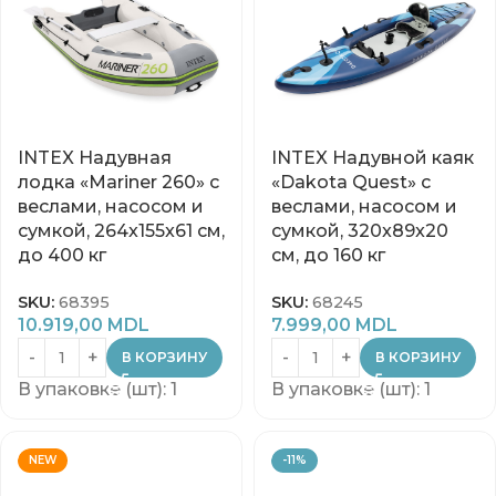
INTEX Надувная
INTEX Надувной каяк
лодка «Mariner 260» с
«Dakota Quest» с
веслами, насосом и
веслами, насосом и
сумкой, 264x155x61 см,
сумкой, 320x89x20
до 400 кг
см, до 160 кг
SKU:
68395
SKU:
68245
10.919,00
MDL
7.999,00
MDL
В КОРЗИНУ
В КОРЗИНУ
В упаковке (шт): 1
В упаковке (шт): 1
NEW
-11%