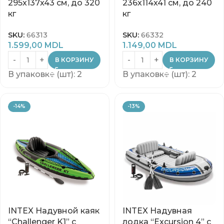
295x137x43 см, до 320
236x114x41 см, до 240
кг
кг
SKU:
66313
SKU:
66332
1.599,00
MDL
1.149,00
MDL
В КОРЗИНУ
В КОРЗИНУ
В упаковке (шт): 2
В упаковке (шт): 2
-14%
-13%
INTEX Надувной каяк
INTEX Надувная
“Challenger K1” с
лодка “Excursion 4” с