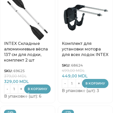
INTEX Складные
Комплект для
алюминиевые вёсла
установки мотора
137 см для лодки,
для всех лодок INTEX
комплект 2 шт
SKU:
68624
499,00
MDL
SKU:
69625
449,00
MDL
379,00
MDL
329,00
MDL
В КОРЗИНУ
В КОРЗИНУ
В упаковке (шт): 3
В упаковке (шт): 6
-24%
-23%