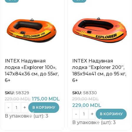
INTEX Надувная
INTEX Надувная
лодка «Explorer 100»,
лодка “Explorer 200”,
147x84x36 см, до 55кг,
185x94x41 см, до 95 кг,
6+
6+
SKU:
58329
SKU:
58330
175,00
MDL
229,00
MDL
299,00
MDL
229,00
MDL
В КОРЗИНУ
В КОРЗИНУ
В упаковке (шт): 3
В упаковке (шт): 3