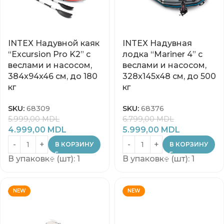
INTEX Надувной каяк
INTEX Надувная
“Excursion Pro K2” с
лодка “Mariner 4” с
веслами и насосом,
веслами и насосом,
384x94x46 см, до 180
328x145x48 см, до 500
кг
кг
SKU:
68309
SKU:
68376
5.999,00
MDL
6.799,00
MDL
4.999,00
MDL
5.999,00
MDL
В КОРЗИНУ
В КОРЗИНУ
В упаковке (шт): 1
В упаковке (шт): 1
NEW
NEW