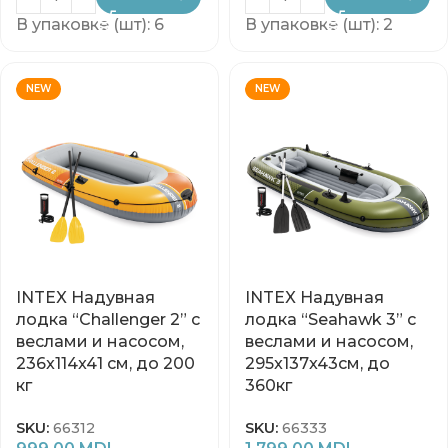
В упаковке (шт): 6
В упаковке (шт): 2
NEW
NEW
INTEX Надувная
INTEX Надувная
лодка “Challenger 2” с
лодка “Seahawk 3” с
веслами и насосом,
веслами и насосом,
236x114x41 см, до 200
295x137x43см, до
кг
360кг
SKU:
66312
SKU:
66333