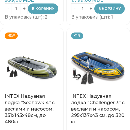
999,00
MDL
1.799,00
MDL
В КОРЗИНУ
В КОРЗИНУ
В упаковке (шт): 2
В упаковке (шт): 1
NEW
-11%
INTEX Надувная
INTEX Надувная
лодка “Seahawk 4” с
лодка “Challenger 3” с
веслами и насосом,
веслами и насосом,
351x145x48см, до
295x137x43 см, до 320
480кг
кг