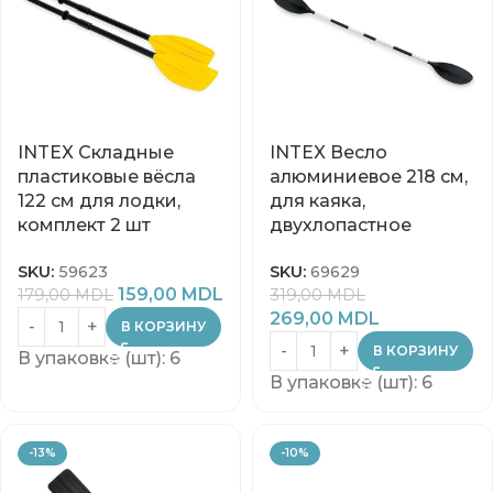
INTEX Складные
INTEX Весло
пластиковые вёсла
алюминиевое 218 см,
122 см для лодки,
для каяка,
комплект 2 шт
двухлопастное
SKU:
59623
SKU:
69629
159,00
MDL
179,00
MDL
319,00
MDL
269,00
MDL
В КОРЗИНУ
В КОРЗИНУ
В упаковке (шт): 6
В упаковке (шт): 6
-13%
-10%