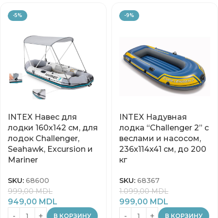
-5%
-9%
INTEX Навес для
INTEX Надувная
лодки 160х142 см, для
лодка “Challenger 2” с
лодок Challenger,
веслами и насосом,
Seahawk, Excursion и
236x114x41 см, до 200
Mariner
кг
SKU:
68600
SKU:
68367
999,00
MDL
1.099,00
MDL
949,00
MDL
999,00
MDL
В КОРЗИНУ
В КОРЗИНУ