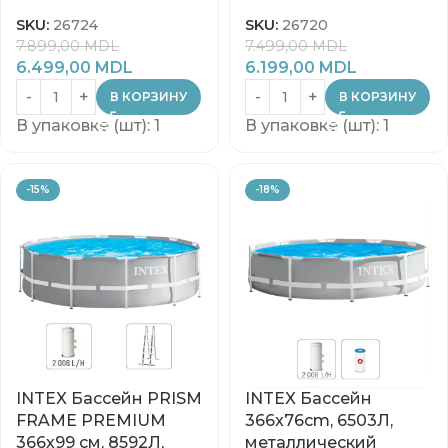
SKU:
26724
SKU:
26720
7.899,00
MDL
7.499,00
MDL
6.499,00
MDL
6.199,00
MDL
В КОРЗИНУ
В КОРЗИНУ
В упаковке (шт): 1
В упаковке (шт): 1
-15%
-18%
INTEX Бассейн PRISM
INTEX Бассейн
FRAME PREMIUM
366x76cm, 6503Л,
366х99 см, 8592Л,
металлический