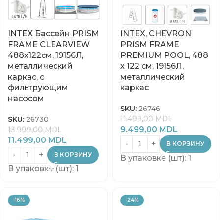
INTEX Бассейн PRISM
INTEX, CHEVRON
FRAME CLEARVIEW
PRISM FRAME
488х122см, 19156Л,
PREMIUM POOL, 488
металлический
x 122 см, 19156Л,
каркас, с
металлический
фильтрующим
каркас
насосом
SKU:
26746
11.499,00
MDL
SKU:
26730
9.499,00
MDL
13.999,00
MDL
11.499,00
MDL
В КОРЗИНУ
В КОРЗИНУ
В упаковке (шт): 1
В упаковке (шт): 1
-16%
-24%