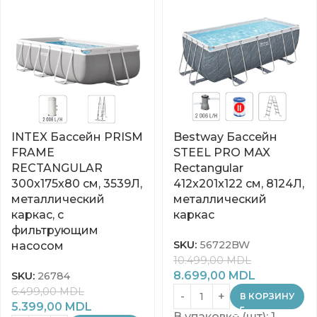
INTEX Бассейн PRISM
Bestway Бассейн
FRAME
STEEL PRO MAX
RECTANGULAR
Rectangular
300x175x80 см, 3539Л,
412x201x122 см, 8124Л,
металлический
металлический
каркас, с
каркас
фильтрующим
SKU:
56722BW
насосом
10.499,00
MDL
8.699,00
MDL
SKU:
26784
6.499,00
MDL
В КОРЗИНУ
5.399,00
MDL
В упаковке (шт): 1