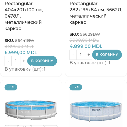
Rectangular
Rectangular
404x201x100 см,
282x196x84 см, 3662Л,
6478Л,
металлический
металлический
каркас
каркас
SKU:
56629BW
5.999,00
MDL
SKU:
56441BW
4.899,00
MDL
8.899,00
MDL
6.999,00
MDL
В КОРЗИНУ
В КОРЗИНУ
В упаковке (шт): 1
В упаковке (шт): 1
-18%
-17%