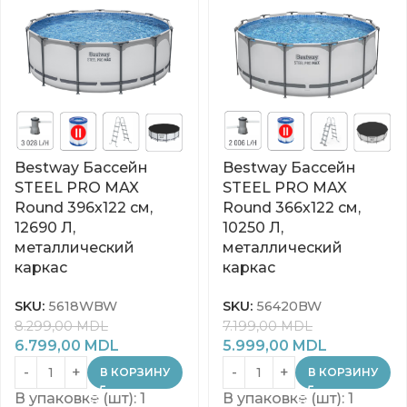
Bestway Бассейн
Bestway Бассейн
STEEL PRO MAX
STEEL PRO MAX
Round 396х122 см,
Round 366х122 см,
12690 Л,
10250 Л,
металлический
металлический
каркас
каркас
SKU:
5618WBW
SKU:
56420BW
8.299,00
MDL
7.199,00
MDL
6.799,00
MDL
5.999,00
MDL
В КОРЗИНУ
В КОРЗИНУ
В упаковке (шт): 1
В упаковке (шт): 1