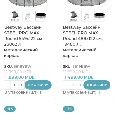
Bestway Бассейн
Bestway Бассейн
STEEL PRO MAX
STEEL PRO MAX
Round 549х122 см,
Round 488х122 см,
23062 Л,
19480 Л,
металлический
металлический
каркас
каркас
SKU:
5618YBW
SKU:
5619EBW
12.999,00
MDL
12.999,00
MDL
11.999,00
MDL
11.499,00
MDL
В КОРЗИНУ
В КОРЗИНУ
В упаковке (шт): 1
В упаковке (шт): 1
-18%
-17%