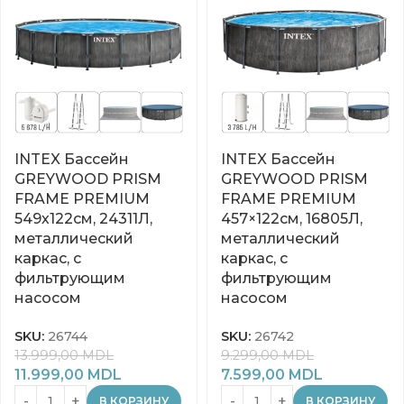
INTEX Бассейн
INTEX Бассейн
GREYWOOD PRISM
GREYWOOD PRISM
FRAME PREMIUM
FRAME PREMIUM
549х122см, 24311Л,
457×122см, 16805Л,
металлический
металлический
каркас, с
каркас, с
фильтрующим
фильтрующим
насосом
насосом
SKU:
26744
SKU:
26742
13.999,00
MDL
9.299,00
MDL
11.999,00
MDL
7.599,00
MDL
В КОРЗИНУ
В КОРЗИНУ