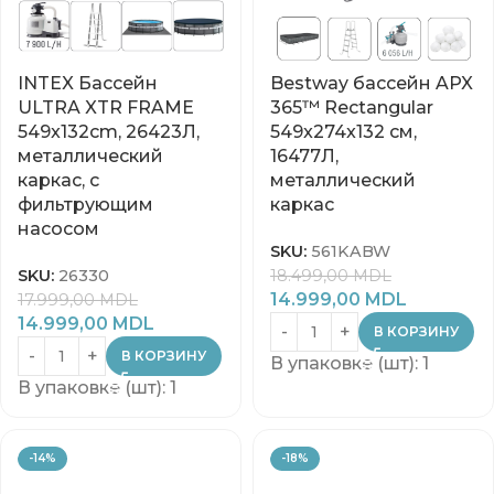
INTEX Бассейн
Bestway бассейн APX
ULTRA XTR FRAME
365™ Rectangular
549x132cm, 26423Л,
549x274x132 см,
металлический
16477Л,
каркас, с
металлический
фильтрующим
каркас
насосом
SKU:
561KABW
18.499,00
MDL
SKU:
26330
14.999,00
MDL
17.999,00
MDL
14.999,00
MDL
В КОРЗИНУ
В КОРЗИНУ
В упаковке (шт): 1
В упаковке (шт): 1
-14%
-18%