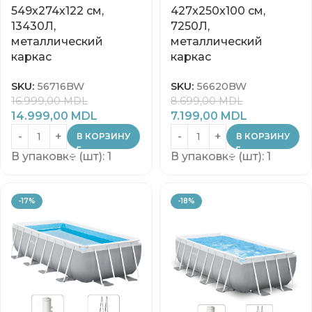
549х274х122 см,
427x250x100 см,
13430Л,
7250Л,
металлический
металлический
каркас
каркас
SKU:
56716BW
SKU:
56620BW
16.999,00
MDL
8.699,00
MDL
14.999,00
MDL
7.199,00
MDL
В КОРЗИНУ
В КОРЗИНУ
В упаковке (шт): 1
В упаковке (шт): 1
-17%
-18%