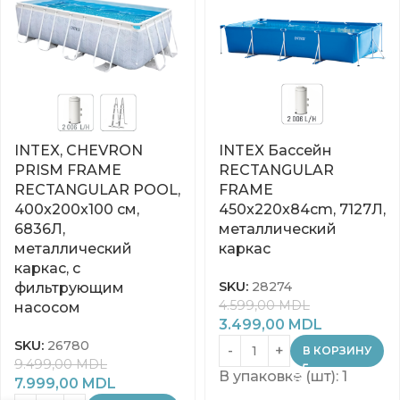
INTEX, CHEVRON
INTEX Бассейн
PRISM FRAME
RECTANGULAR
RECTANGULAR POOL,
FRAME
400x200x100 см,
450x220x84cm, 7127Л,
6836Л,
металлический
металлический
каркас
каркас, с
SKU:
28274
фильтрующим
4.599,00
MDL
насосом
3.499,00
MDL
SKU:
26780
В КОРЗИНУ
9.499,00
MDL
В упаковке (шт): 1
7.999,00
MDL