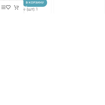
В КОРЗИНУ
В упаковке (шт): 1
-22%
-21%
INTEX Бассейн
INTEX Бассейн
RECTANGULAR
RECTANGULAR
FRAME
FRAME
450х220х84см, 7127Л,
260x160x65cm, 2282Л,
металлический
металлический
каркас
каркас