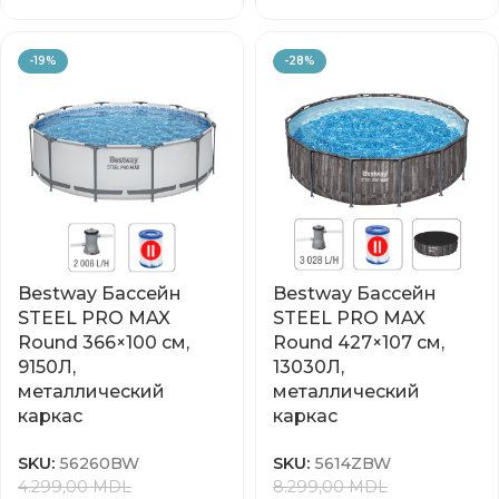
-19%
-28%
Bestway Бассейн
Bestway Бассейн
STEEL PRO MAX
STEEL PRO MAX
Round 366×100 см,
Round 427×107 см,
9150Л,
13030Л,
металлический
металлический
каркас
каркас
SKU:
56260BW
SKU:
5614ZBW
4.299,00
MDL
8.299,00
MDL