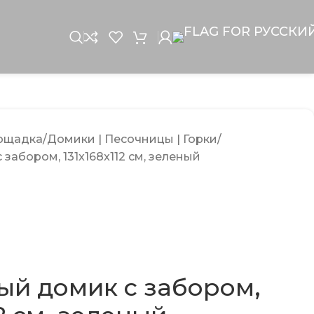
лощадка
Домики | Песочницы | Горки
забором, 131x168x112 см, зеленый
й домик с забором,