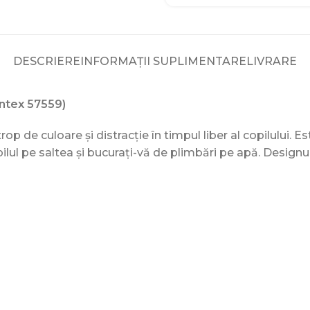
DESCRIERE
INFORMAȚII SUPLIMENTARE
LIVRARE
Intex 57559)
 de culoare și distracție în timpul liber al copilului. Es
ul pe saltea și bucurați-vă de plimbări pe apă. Designul vi