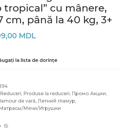
 tropical” cu mânere,
 cm, până la 40 kg, 3+
99,00
MDL
ugați la lista de dorințe
394
 Reduceri
,
Produse la reduceri
,
Промо Акции
,
lamour de vară
,
Летний гламур
,
Матрасы/Мячи/Игрушки