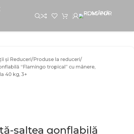
E
i și Reduceri
Produse la reduceri
nflabilă “Flamingo tropical” cu mânere,
a 40 kg, 3+
ă-saltea gonflabilă