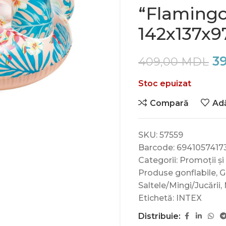
“Flamingo
142x137x97
3
409,00
MDL
Stoc epuizat
Compară
Adă
SKU:
57559
Barcode:
6941057417
Categorii:
Promoții și
Produse gonflabile
,
G
Saltele/Mingi/Jucării
,
Etichetă:
INTEX
Distribuie: