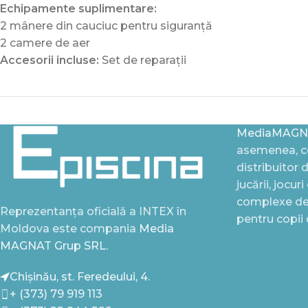
Echipamente suplimentare:
2 mânere din cauciuc pentru siguranță
2 camere de aer
Accesorii incluse:
Set de reparații
MediaMAGN
asemenea, ce
distribuitor 
jucării, jocur
complexe de 
Reprezentanța oficială a INTEX în
pentru copii
Moldova este compania
Media
MAGNAT Grup SRL.
Chișinău, st. Feredeului, 4.
+ (373) 79 919 113