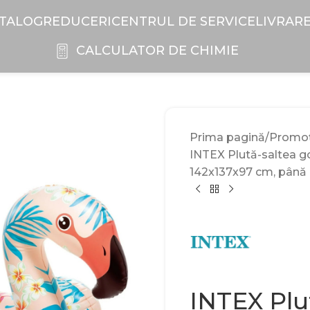
TALOG
REDUCERI
CENTRUL DE SERVICE
LIVRAR
CALCULATOR DE CHIMIE
Prima pagină
Promoți
INTEX Plută-saltea go
142x137x97 cm, până l
INTEX Plut