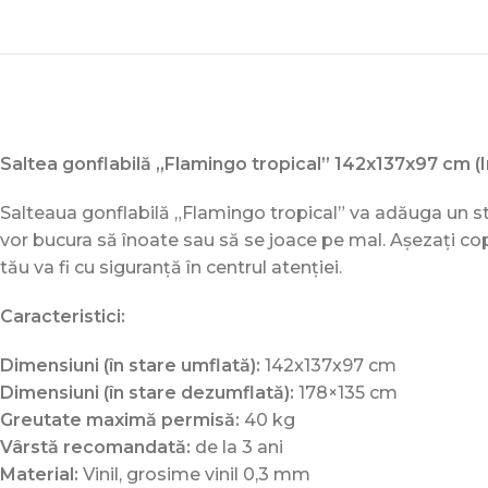
Saltea gonflabilă „Flamingo tropical” 142x137x97 cm (
Salteaua gonflabilă „Flamingo tropical” va adăuga un strop
vor bucura să înoate sau să se joace pe mal. Așezați copil
tău va fi cu siguranță în centrul atenției.
Caracteristici:
Dimensiuni (în stare umflată):
142x137x97 cm
Dimensiuni (în stare dezumflată):
178×135 cm
Greutate maximă permisă:
40 kg
Vârstă recomandată:
de la 3 ani
Material:
Vinil, grosime vinil 0,3 mm