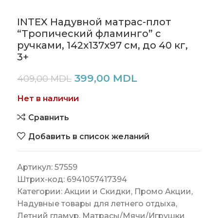
INTEX Надувной матрас-плот
“Тропический фламинго” с
ручками, 142x137x97 см, до 40 кг,
3+
399,00
MDL
409,00
MDL
Нет в наличии
Сравнить
Добавить в список желаний
Артикул:
57559
Штрих-код:
6941057417394
Категории:
Акции и Скидки
,
Промо Акции
,
Надувные товары для летнего отдыха
,
Летний гламур
,
Матрасы/Мячи/Игрушки