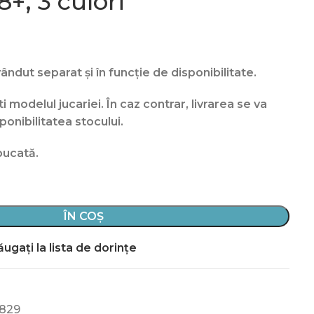
+, 3 culori
ndut separat și în funcție de disponibilitate.
 modelul jucariei. În caz contrar, livrarea se va
ponibilitatea stocului.
bucată.
ÎN COȘ
ugați la lista de dorințe
829