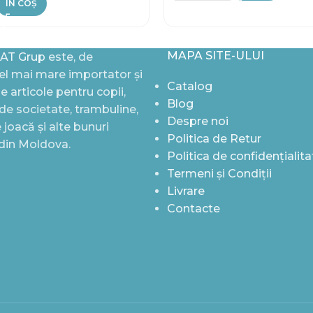
ÎN COȘ
MAPA SITE-ULUI
AT Grup
este, de
l mai mare importator și
Catalog
de articole pentru copii,
Blog
i de societate, trambuline,
Despre noi
joacă și alte bunuri
Politica de Retur
 din Moldova.
Politica de confidențialita
Termeni și Condiții
Livrare
Contacte