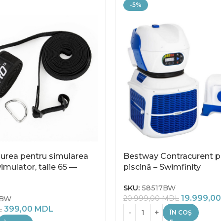
-5%
urea pentru simularea
Bestway Contracurent p
imulator, talie 65 —
piscină – Swimfinity
SKU:
58517BW
19.999,0
20.999,00
MDL
3BW
399,00
MDL
L
ÎN COȘ