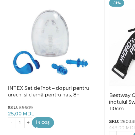
-11%
INTEX Set de înot – dopuri pentru
urechi și clemă pentru nas, 8+
Bestway C
înotului Sw
SKU:
55609
110cm
25,00
MDL
SKU:
2603
ÎN COȘ
449,00
MD