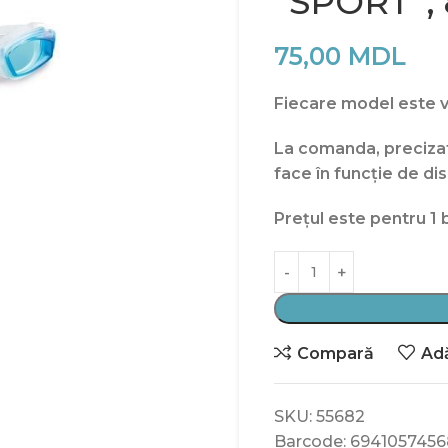
“SPORT”, 8
75,00
MDL
Fiecare model este vâ
La comanda, precizati
face în funcție de dis
Prețul este pentru 1 
Compară
Adă
SKU:
55682
Barcode:
6941057456