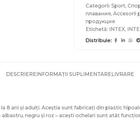
Categorii:
Sport
,
Спо
плавания
,
Accesorii 
продукция
Etichetă:
INTEX
,
INTE
Distribuie:
DESCRIERE
INFORMAȚII SUPLIMENTARE
LIVRARE
la 8 ani și adulți. Aceștia sunt fabricați din plastic hipoa
– albastru, negru și roz – acești ochelari sunt atât funcțional