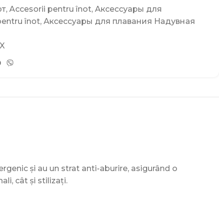
рт
,
Accesorii pentru înot
,
Аксессуары для
pentru înot
,
Аксессуары для плавания Надувная
X
lergenic și au un strat anti-aburire, asigurând o
i, cât și stilizați.