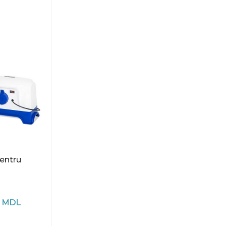
entru
0
MDL