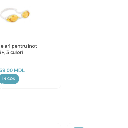
lari pentru înot
+, 3 culori
69,00
MDL
ÎN COȘ