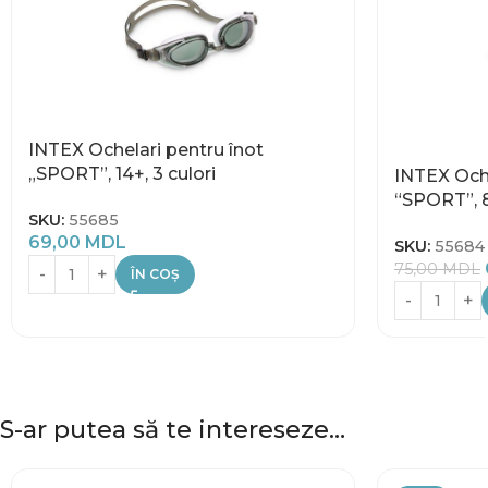
INTEX Ochelari pentru înot
„SPORT”, 14+, 3 culori
INTEX Oche
“SPORT”, 8
SKU:
55685
69,00
MDL
SKU:
55684
75,00
MDL
ÎN COȘ
S-ar putea să te intereseze…