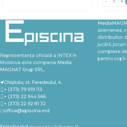
MediaMAGN
asemenea, ce
distribuitor 
jucării, jocur
complexe de 
Reprezentanța oficială a INTEX în
pentru copii
Moldova este compania
Media
MAGNAT Grup SRL.
Chișinău, st. Feredeului, 4.
+ (373) 79 919 113
+ (373) 22 944 566
+ (373) 22 92 81 32
office@episcina.md
Episcina.md
Powered by
Resolve IT