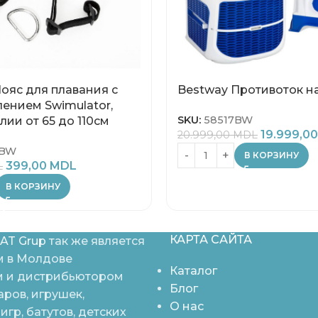
ояс для плавания с
Bestway Противоток н
ением Swimulator,
SKU:
58517BW
лии от 65 до 110см
19.999,0
20.999,00
MDL
3BW
В КОРЗИНУ
399,00
MDL
L
В КОРЗИНУ
КАРТА САЙТА
AT Grup
так же является
 в Молдове
Каталог
 и дистрибьютором
Блог
аров, игрушек,
О нас
игр, батутов, детских