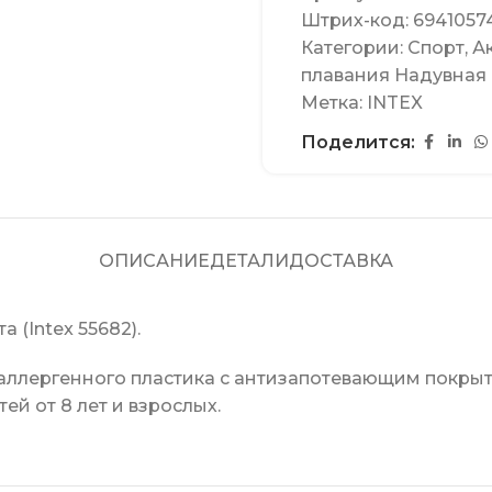
Штрих-код:
6941057
Категории:
Спорт
,
А
плавания Надувная
Метка:
INTEX
Поделится:
ОПИСАНИЕ
ДЕТАЛИ
ДОСТАВКА
ета (Intex 55682).
оаллергенного пластика с антизапотевающим покрыт
й от 8 лет и взрослых.