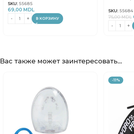
SKU:
55685
69,00
MDL
SKU:
55684
75,00
MDL
В КОРЗИНУ
Вас также может заинтересовать…
-11%