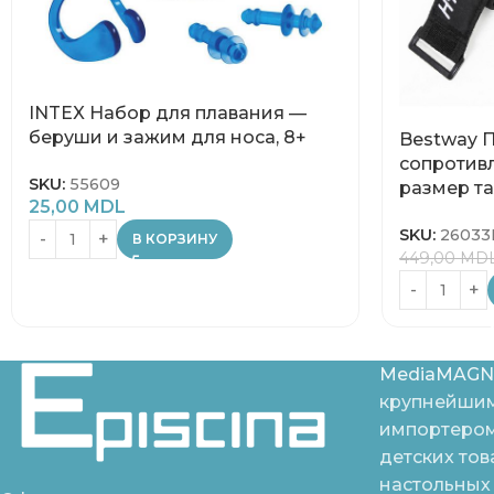
INTEX Набор для плавания —
беруши и зажим для носа, 8+
Bestway П
сопротивл
SKU:
55609
размер та
25,00
MDL
SKU:
2603
В КОРЗИНУ
449,00
MD
MediaMAGN
крупнейшим
импортером
детских тов
настольных 