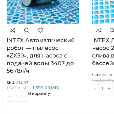
INTEX Автоматический
INTEX
робот — пылесос
насос 
«ZX50», для насоса с
слива 
подачей воды 3407 до
бассей
5678л/ч
SKU:
28606
1.199,00
MD
SKU:
28007
1.399,00
MDL
1.549,00
MDL
В корзину