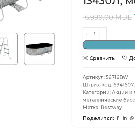
13430Л, 
16.999,00
MDL
Сравнить
До
Артикул:
56716BW
Штрих-код:
6941607
Категории:
Акции и
металлические бас
Метка:
Bestway
Поделится: