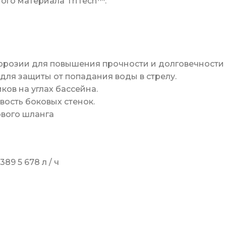
ого материала TriTech™.
оррозии для повышения прочности и долговечности
 для защиты от попадания воды в стрелу.
ков на углах бассейна.
вость боковых стенок.
ового шланга
9 5 678 л / ч