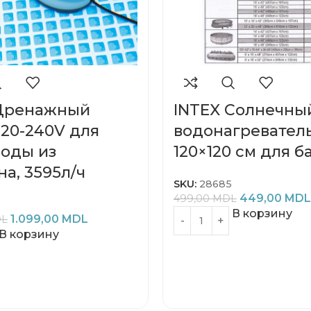
 Дренажный
INTEX Солнечны
220-240V для
водонагревател
воды из
120×120 см для б
на, 3595л/ч
SKU:
28685
449,00
MDL
499,00
MDL
В корзину
1.099,00
MDL
L
В корзину