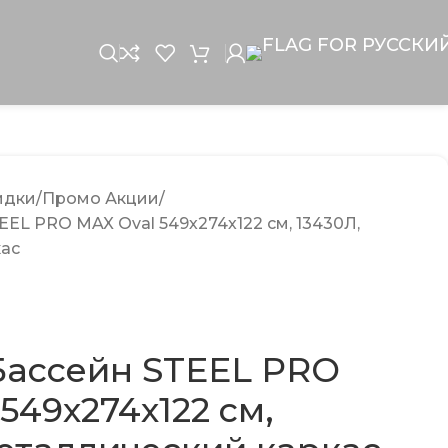
идки
Промо Акции
EEL PRO MAX Oval 549х274х122 см, 13430Л,
кас
Бассейн STEEL PRO
549х274х122 см,