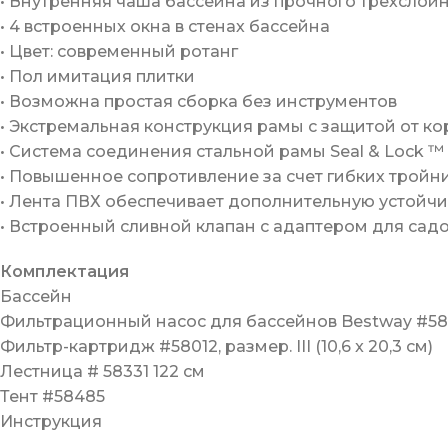
• Внутренняя чаша бассейна из прочного трехслойн
• 4 встроенных окна в стенах бассейна
• Цвет: современный ротанг
• Пол имитация плитки
• Возможна простая сборка без инструментов
• Экстремальная конструкция рамы с защитой от к
• Система соединения стальной рамы Seal & Lock ™
• Повышенное сопротивление за счет гибких тройни
• Лента ПВХ обеспечивает дополнительную устойчи
• Встроенный сливной клапан с адаптером для сад
Комплектация
Бассейн
Фильтрационный насос для бассейнов Bestway #5838
Фильтр-картридж #58012, размер. III (10,6 x 20,3 см)
Лестница # 58331 122 см
Тент #58485
Инструкция