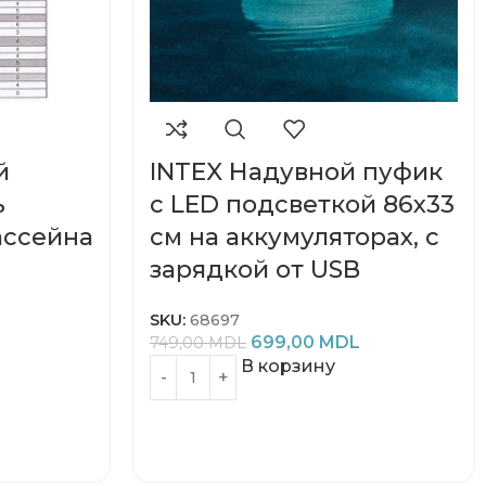
й
INTEX Надувной пуфик
ь
с LED подсветкой 86х33
ассейна
см на аккумуляторах, с
зарядкой от USB
SKU:
68697
699,00
MDL
749,00
MDL
В корзину