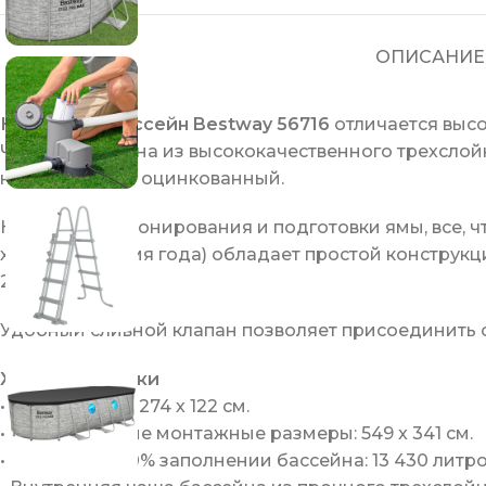
ОПИСАНИЕ
Каркасный бассейн Bestway 56716
отличается высо
Чаша выполнена из высококачественного трехслойн
нержавеющий оцинкованный.
Не требует бетонирования и подготовки ямы, все, 
холодное время года) обладает простой конструкц
2 часов.
Удобный сливной клапан позволяет присоединить с
Характеристики
• Размер: 549 х 274 х 122 см.
• Максимальные монтажные размеры: 549 x 341 см.
• Объем при 90% заполнении бассейна: 13 430 литр