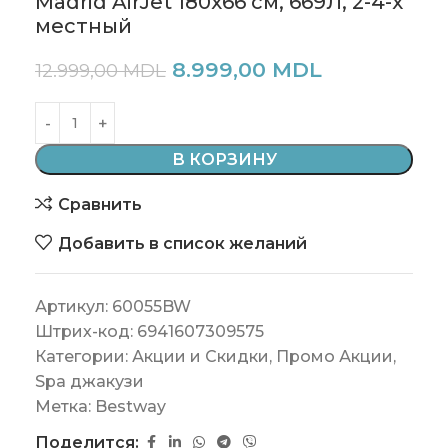
Madrid AirJet 180х66 см, 669Л, 2-4-x
местный
8.999,00
MDL
12.999,00
MDL
В КОРЗИНУ
Сравнить
Добавить в список желаний
Артикул:
60055BW
Штрих-код:
6941607309575
Категории:
Акции и Скидки
,
Промо Акции
,
Spa джакузи
Метка:
Bestway
Поделится: