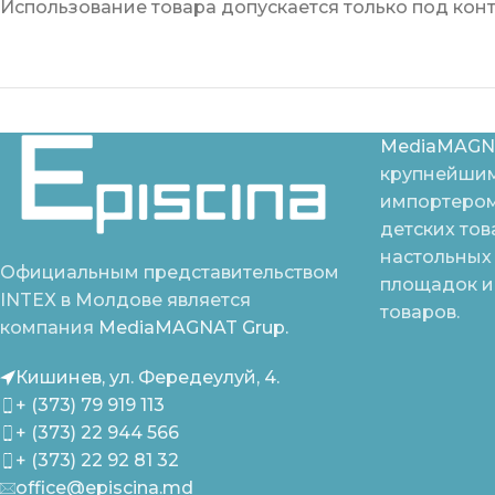
Использование товара допускается только под кон
MediaMAGN
крупнейшим
импортером
детских тов
настольных 
Официальным представительством
площадок и
INTEX в Молдове является
товаров.
компания
MediaMAGNAT Grup.
Кишинев, ул. Фередеулуй, 4.
+ (373) 79 919 113
+ (373) 22 944 566
+ (373) 22 92 81 32
office@episcina.md