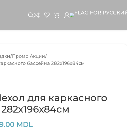
идки
Промо Акции
каркасного бассейна 282х196х84см
Чехол для каркасного
 282х196х84см
9,00
MDL