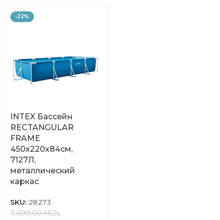
-22%
INTEX Бассейн
RECTANGULAR
FRAME
450х220х84см,
7127Л,
металлический
каркас
SKU:
28273
3.699,00
MDL