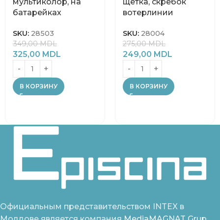
мультиколор, на
щетка, скребок
батарейках
вотерлинии
SKU:
28503
SKU:
28004
349,00
MDL
275,00
MDL
325,00
MDL
249,00
MDL
В КОРЗИНУ
В КОРЗИНУ
Официальным представительством INTEX в
Молдове является компания
MediaMAGNAT Grup.