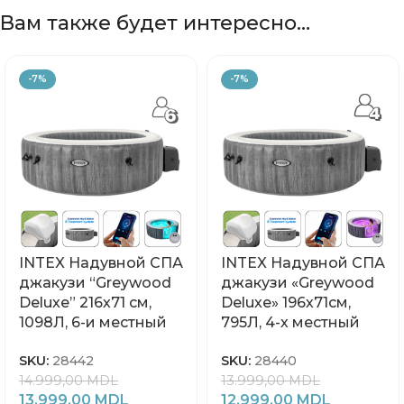
Вам также будет интересно…
-7%
-7%
INTEX Надувной СПА
INTEX Надувной СПА
джакузи “Greywood
джакузи «Greywood
Deluxe” 216х71 см,
Deluxe» 196х71см,
1098Л, 6-и местный
795Л, 4-х местный
SKU:
28442
SKU:
28440
14.999,00
MDL
13.999,00
MDL
13.999,00
MDL
12.999,00
MDL