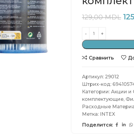
комплект 
12
129,00
MDL
Сравнить
До
Артикул:
29012
Штрих-код:
6941057
Категории:
Акции и
комплектующие
,
Фи
Расходные Матери
Метка:
INTEX
Поделится: