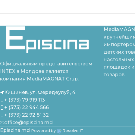
MediaMAGN
крупнейшим
импортером
детских тов
настольных 
Официальным представительством
площадок и
INTEX в Молдове является
товаров.
компания
MediaMAGNAT Grup.
Кишинев, ул. Фередеулуй, 4.
+ (373) 79 919 113
+ (373) 22 944 566
+ (373) 22 92 81 32
office@episcina.md
Episcina.md
Powered by
Resolve IT