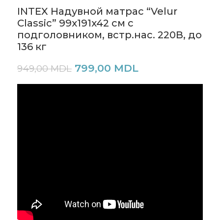
INTEX Надувной матрас “Velur
Classic” 99x191x42 см с
подголовником, встр.нас. 220В, до
136 кг
799,00
MDL
949,00
MDL