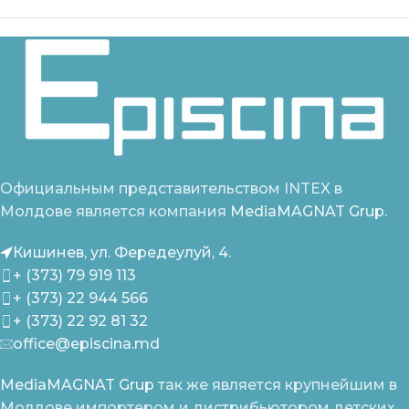
Официальным представительством INTEX в
Молдове является компания
MediaMAGNAT Grup.
Кишинев, ул. Фередеулуй, 4.
+ (373) 79 919 113
+ (373) 22 944 566
+ (373) 22 92 81 32
office@episcina.md
MediaMAGNAT Grup
так же является крупнейшим в
Молдове импортером и дистрибьютором детских