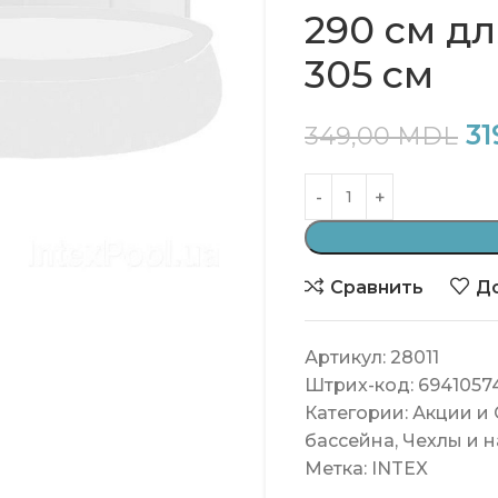
290 cм д
305 см
31
349,00
MDL
Сравнить
До
Артикул:
28011
Штрих-код:
6941057
Категории:
Акции и
бассейна
,
Чехлы и 
Метка:
INTEX