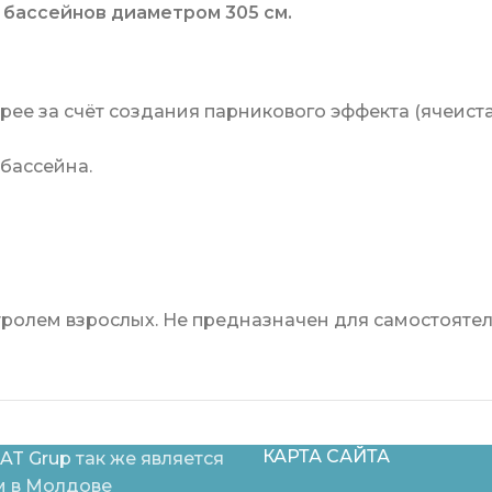
 бассейнов диаметром 305 см.
рее за счёт создания парникового эффекта (ячеист
бассейна.
тролем взрослых. Не предназначен для самостояте
КАРТА САЙТА
AT Grup
так же является
 в Молдове