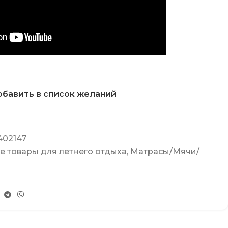
бавить в список желаний
402147
 товары для летнего отдыха
,
Матрасы/Мячи/