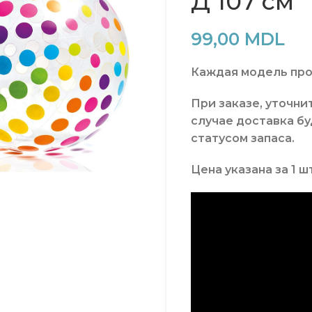
Д 107 см
99,00
MDL
Каждая модель про
При заказе, уточни
случае доставка б
статусом запаса.
Цена
указана
за
1 ш