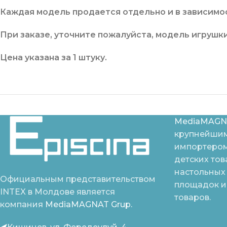
Каждая модель продается отдельно и в зависимос
При заказе, уточните пожалуйста, модель игрушки
Цена
указана
за
1 штуку
.
MediaMAGN
крупнейшим
импортером
детских тов
настольных 
Официальным представительством
площадок и
INTEX в Молдове является
товаров.
компания
MediaMAGNAT Grup.