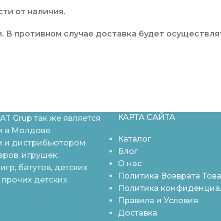
ти от наличия.
. В противном случае доставка будет осуществлят
КАРТА САЙТА
AT Grup
так же является
 в Молдове
Каталог
 и дистрибьютором
Блог
аров, игрушек,
О нас
игр, батутов, детских
Политика Возврата Тов
 прочих детских
Политика конфиденциа
Правила и Условия
Доставка