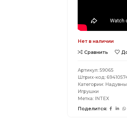
Нет в наличии
Сравнить
До
Артикул:
59065
Штрих-код:
6941057
Категории:
Надувные
Игрушки
Метка:
INTEX
Поделится: