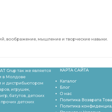
й, воображение, мышление и творческие навыки.
КАРТА САЙТА
AT Grup
так же является
 в Молдове
Каталог
 и дистрибьютором
Блог
аров, игрушек,
О нас
игр, батутов, детских
Политика Возврата Тов
 прочих детских
Политика конфиденциа