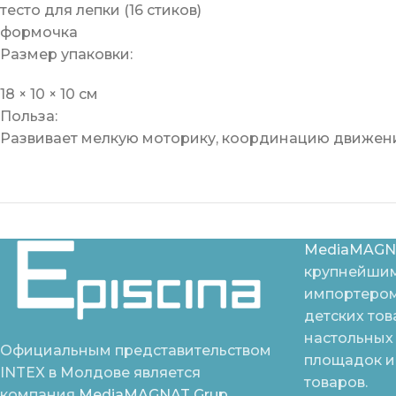
тесто для лепки (16 стиков)
формочка
Размер упаковки:
18 × 10 × 10 см
Польза:
Развивает мелкую моторику, координацию движени
MediaMAGN
крупнейшим
импортером
детских тов
настольных 
Официальным представительством
площадок и
INTEX в Молдове является
товаров.
компания
MediaMAGNAT Grup.