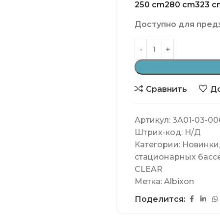
250 cm
280 cm
323 c
Доступно для пред
Сравнить
До
Артикул:
3A01-03-00
Штрих-код:
Н/Д
Категории:
Новинки
стационарных басс
CLEAR
Метка:
Albixon
Поделится: