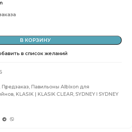
m
заказа
В КОРЗИНУ
бавить в список желаний
6
,
Предзаказ
,
Павильоны Albixon для
ейнов
,
KLASIK | KLASIK CLEAR
,
SYDNEY l SYDNEY