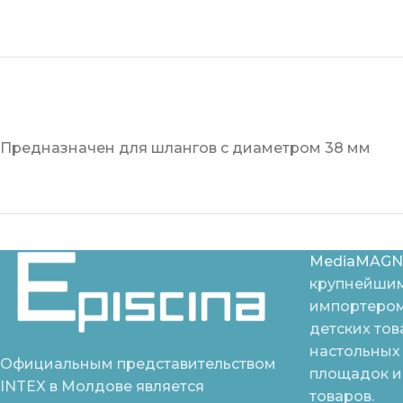
Предназначен для шлангов с диаметром 38 мм
MediaMAGN
крупнейшим
импортером
детских тов
настольных 
Официальным представительством
площадок и
INTEX в Молдове является
товаров.