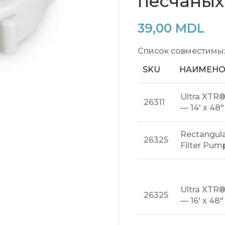
песчаных
39,00
MDL
Список совместимы
SKU
НАИМЕНО
Ultra XTR®
26311
— 14′ x 48″
Rectangul
26325
Filter Pump
Ultra XTR®
26325
— 16′ x 48″