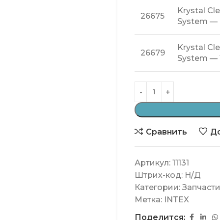
Krystal Cl
26675
System — 
Krystal Cl
26679
System — 
Сравнить
До
Артикул:
11131
Штрих-код:
Н/Д
Категории:
Запчасти
Метка:
INTEX
Поделится: