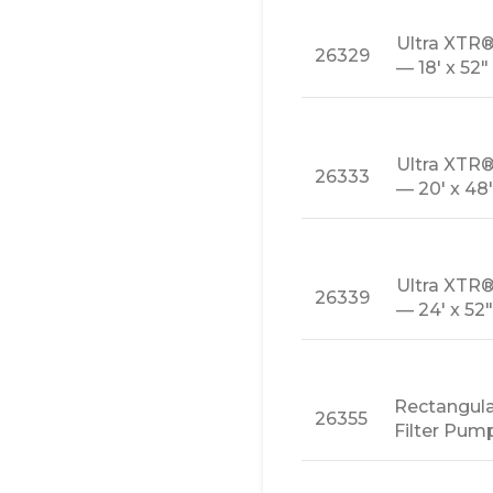
Ultra XTR
26329
— 18′ x 52″
Ultra XTR
26333
— 20′ x 48
Ultra XTR
26339
— 24′ x 52″
Rectangula
26355
Filter Pump