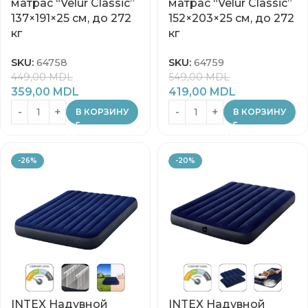
матрас “Velur Classic”
матрас “Velur Classic”
137×191×25 см, до 272
152×203×25 см, до 272
кг
кг
SKU:
64758
SKU:
64759
449,00
MDL
549,00
MDL
359,00
MDL
419,00
MDL
В КОРЗИНУ
В КОРЗИНУ
-26%
-20%
INTEX Надувной
INTEX Надувной