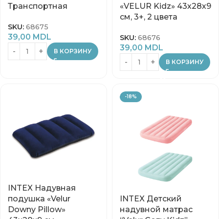
Транспортная
«VELUR Kidz» 43х28х9
см, 3+, 2 цвета
SKU:
68675
39,00
MDL
SKU:
68676
39,00
MDL
В КОРЗИНУ
В КОРЗИНУ
-18%
INTEX Надувная
подушка «Velur
INTEX Детский
Downy Pillow»
надувной матрас