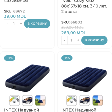
43х28х9 см
“Velur Cozy Kidz”
88x157x18 см, 3-10 лет,
SKU:
68672
2 цвета
39,00
MDL
SKU:
66803
В КОРЗИНУ
329,00
MDL
269,00
MDL
В КОРЗИНУ
-17%
-14%
INTEX Надувной
INTEX Надувной