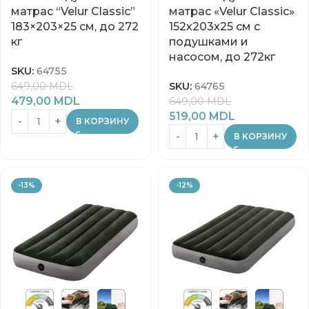
матрас “Velur Classic”
матрас «Velur Classic»
183×203×25 см, до 272
152х203х25 см с
кг
подушками и
насосом, до 272кг
SKU:
64755
649,00
MDL
SKU:
64765
479,00
MDL
649,00
MDL
519,00
MDL
В КОРЗИНУ
В КОРЗИНУ
-13%
-12%