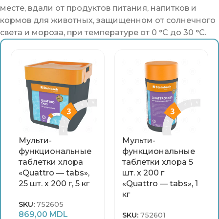
месте, вдали от продуктов питания, напитков и
кормов для животных, защищенном от солнечного
света и мороза, при температуре от 0 °C до 30 °C.
Мульти-
Мульти-
функциональные
функциональные
таблетки хлора
таблетки хлора 5
«Quattro — tabs»,
шт. х 200 г
25 шт. х 200 г, 5 кг
«Quattro — tabs», 1
кг
SKU:
752605
869,00
MDL
SKU:
752601